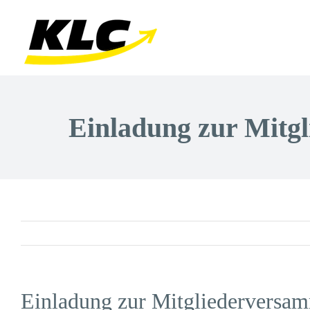
Zum
Inhalt
springen
Einladung zur Mitg
Einladung zur Mitgliedervers